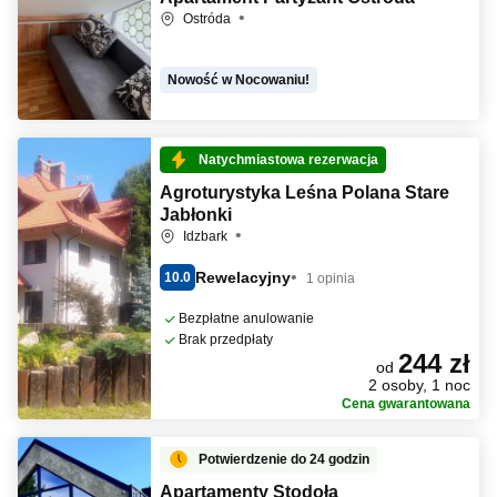
Ostróda
Nowość w Nocowaniu!
Natychmiastowa rezerwacja
Agroturystyka Leśna Polana Stare
Jabłonki
Idzbark
Rewelacyjny
10.0
1 opinia
Bezpłatne anulowanie
Brak przedpłaty
244 zł
od
2 osoby, 1 noc
Cena gwarantowana
Potwierdzenie do 24 godzin
Apartamenty Stodoła