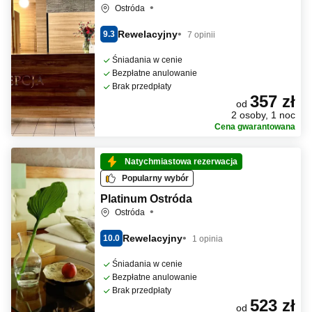
Ostróda
Rewelacyjny
9.3
7 opinii
Śniadania w cenie
Bezpłatne anulowanie
Brak przedpłaty
357 zł
od
2 osoby, 1 noc
Cena gwarantowana
Natychmiastowa rezerwacja
Popularny wybór
Platinum Ostróda
Ostróda
Rewelacyjny
10.0
1 opinia
Śniadania w cenie
Bezpłatne anulowanie
Brak przedpłaty
523 zł
od