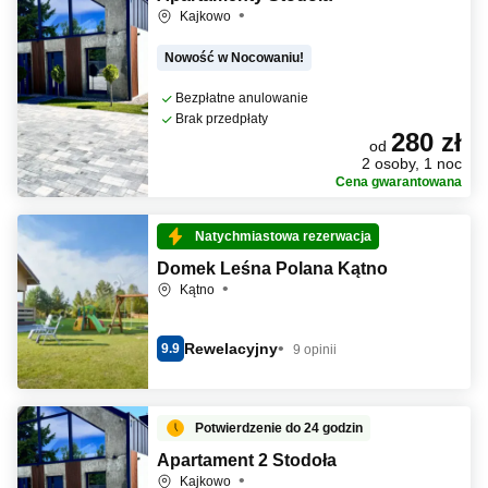
Kajkowo
Nowość w Nocowaniu!
Bezpłatne anulowanie
Brak przedpłaty
280 zł
od
2 osoby, 1 noc
Cena gwarantowana
Natychmiastowa rezerwacja
Domek Leśna Polana Kątno
Kątno
Rewelacyjny
9.9
9 opinii
Potwierdzenie do 24 godzin
Apartament 2 Stodoła
Kajkowo