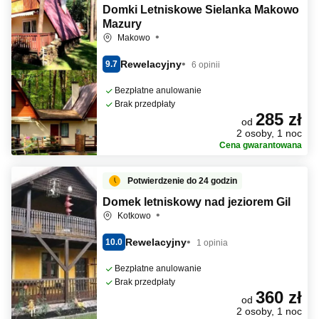
Domki Letniskowe Sielanka Makowo
Mazury
Makowo
Rewelacyjny
9.7
6 opinii
Bezpłatne anulowanie
Brak przedpłaty
285 zł
od
2 osoby, 1 noc
Cena gwarantowana
Potwierdzenie do 24 godzin
Domek letniskowy nad jeziorem Gil
Kotkowo
Rewelacyjny
10.0
1 opinia
Bezpłatne anulowanie
Brak przedpłaty
360 zł
od
2 osoby, 1 noc