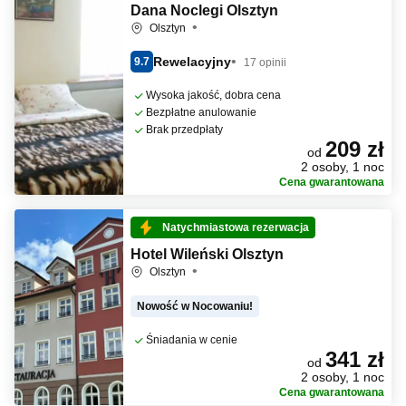
Dana Noclegi Olsztyn
Olsztyn
Rewelacyjny
9.7
17 opinii
Wysoka jakość, dobra cena
Bezpłatne anulowanie
Brak przedpłaty
209 zł
od
2 osoby, 1 noc
Cena gwarantowana
Natychmiastowa rezerwacja
Hotel Wileński Olsztyn
Olsztyn
Nowość w Nocowaniu!
Śniadania w cenie
341 zł
od
2 osoby, 1 noc
Cena gwarantowana