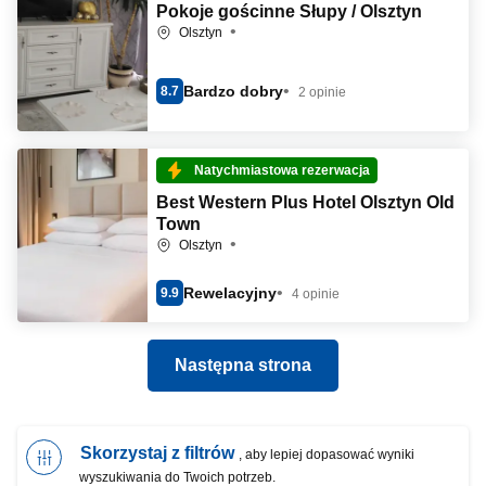
Pokoje gościnne Słupy / Olsztyn
Olsztyn
Bardzo dobry
8.7
2 opinie
Natychmiastowa rezerwacja
Best Western Plus Hotel Olsztyn Old
Town
Olsztyn
Rewelacyjny
9.9
4 opinie
Następna strona
Skorzystaj z filtrów
, aby lepiej dopasować wyniki
wyszukiwania do Twoich potrzeb.