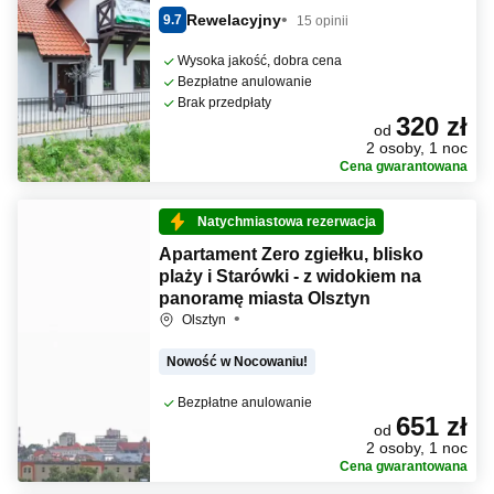
Rewelacyjny
9.7
15 opinii
Wysoka jakość, dobra cena
Bezpłatne anulowanie
Brak przedpłaty
320 zł
od
2 osoby, 1 noc
Cena gwarantowana
Natychmiastowa rezerwacja
Apartament Zero zgiełku, blisko
plaży i Starówki - z widokiem na
panoramę miasta Olsztyn
Olsztyn
Nowość w Nocowaniu!
Bezpłatne anulowanie
651 zł
od
2 osoby, 1 noc
Cena gwarantowana