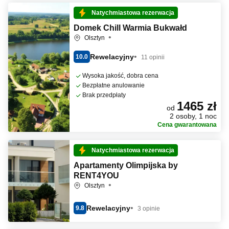
Natychmiastowa rezerwacja
Domek Chill Warmia Bukwałd
Olsztyn
Rewelacyjny
10.0
11 opinii
Wysoka jakość, dobra cena
Bezpłatne anulowanie
Brak przedpłaty
1465 zł
od
2 osoby, 1 noc
Cena gwarantowana
Natychmiastowa rezerwacja
Apartamenty Olimpijska by
RENT4YOU
Olsztyn
Rewelacyjny
9.8
3 opinie