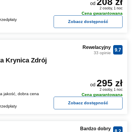
208 zł
od
2 osoby, 1 noc
Cena gwarantowana
rzedpłaty
Zobacz dostępność
Rewelacyjny
9.7
33 opinie
 Krynica Zdrój
295 zł
od
2 osoby, 1 noc
 jakość, dobra cena
Cena gwarantowana
Zobacz dostępność
rzedpłaty
Bardzo dobry
8.2