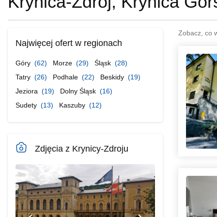
Krynica-Zdrój, Krynica Gór
Zobacz, co 
Najwięcej ofert w regionach
Góry
(62)
Morze
(29)
Śląsk
(28)
Tatry
(26)
Podhale
(22)
Beskidy
(19)
Jeziora
(19)
Dolny Śląsk
(16)
Sudety
(13)
Kaszuby
(12)
Zdjęcia z Krynicy-Zdroju