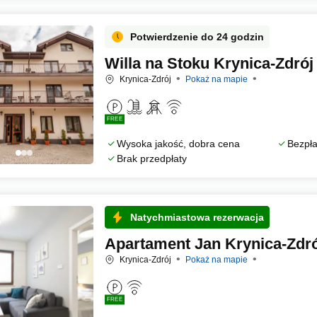
Potwierdzenie do 24 godzin
Willa na Stoku Krynica-Zdrój
Krynica-Zdrój
Pokaż na mapie
FREE
Wysoka jakość, dobra cena
Bezpła
Brak przedpłaty
Natychmiastowa rezerwacja
Apartament Jan Krynica-Zdró
Krynica-Zdrój
Pokaż na mapie
FREE