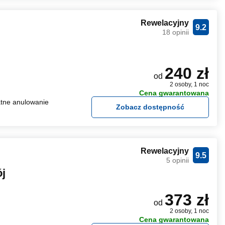
Rewelacyjny
9.2
18 opinii
240 zł
od
2 osoby, 1 noc
Cena gwarantowana
tne anulowanie
Zobacz dostępność
Rewelacyjny
9.5
5 opinii
j
373 zł
od
2 osoby, 1 noc
Cena gwarantowana