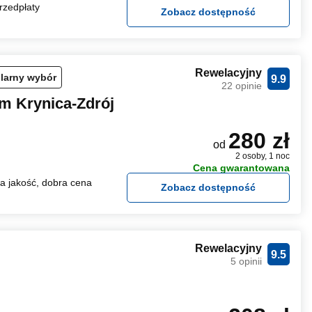
rzedpłaty
Zobacz dostępność
Rewelacyjny
larny wybór
9.9
22 opinie
m Krynica-Zdrój
280 zł
od
2 osoby, 1 noc
Cena gwarantowana
 jakość, dobra cena
Zobacz dostępność
Rewelacyjny
9.5
5 opinii