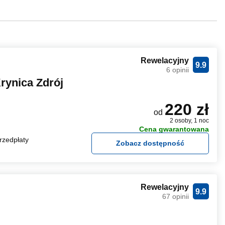
Rewelacyjny
9.9
6 opinii
ynica Zdrój
220 zł
od
2 osoby, 1 noc
Cena gwarantowana
rzedpłaty
Zobacz dostępność
Rewelacyjny
9.9
67 opinii