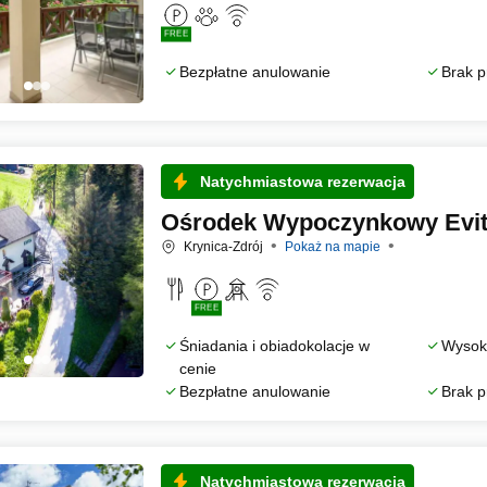
FREE
Bezpłatne anulowanie
Brak p
Natychmiastowa rezerwacja
Ośrodek Wypoczynkowy Evita
Krynica-Zdrój
Pokaż na mapie
FREE
Śniadania i obiadokolacje w
Wysoka
cenie
Bezpłatne anulowanie
Brak p
Natychmiastowa rezerwacja