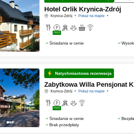
Hotel Orlik Krynica-Zdrój
Krynica-Zdrój
Pokaż na mapie
FREE
Śniadania w cenie
Wysoka
Natychmiastowa rezerwacja
Zabytkowa Willa Pensjonat 
Krynica-Zdrój
Pokaż na mapie
FREE
Śniadania w cenie
Bezpła
Brak przedpłaty