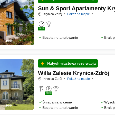
Sun & Sport Apartamenty Kry
Krynica-Zdrój
Pokaż na mapie
FREE
Bezpłatne anulowanie
Brak p
Natychmiastowa rezerwacja
Willa Zalesie Krynica-Zdrój
Krynica-Zdrój
Pokaż na mapie
FREE
Śniadania w cenie
Wysoka
Bezpłatne anulowanie
Brak p