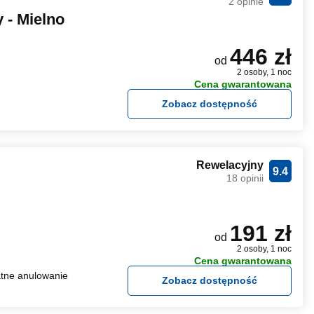
2 opinie
 - Mielno
446 zł
od
2 osoby, 1 noc
Cena gwarantowana
Zobacz dostępność
Rewelacyjny
9.4
18 opinii
191 zł
od
2 osoby, 1 noc
Cena gwarantowana
tne anulowanie
Zobacz dostępność