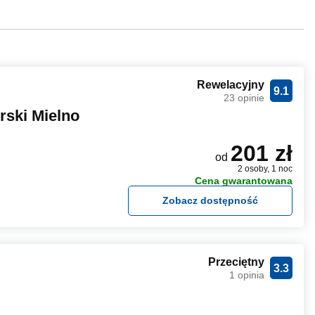
Rewelacyjny
9.1
23 opinie
rski Mielno
201 zł
od
2 osoby, 1 noc
Cena gwarantowana
Zobacz dostępność
Przeciętny
3.3
1 opinia