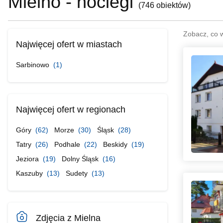
Mielno - noclegi
(
746 obiektów
)
Zobacz, co 
Najwięcej ofert w miastach
Sarbinowo
(1)
Najwięcej ofert w regionach
Góry
(62)
Morze
(30)
Śląsk
(28)
Tatry
(26)
Podhale
(22)
Beskidy
(19)
Jeziora
(19)
Dolny Śląsk
(16)
Kaszuby
(13)
Sudety
(13)
Zdjęcia z Mielna