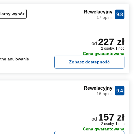
Rewelacyjny
larny wybór
9.8
17 opinii
227 zł
od
2 osoby, 1 noc
Cena gwarantowana
tne anulowanie
Zobacz dostępność
Rewelacyjny
9.4
16 opinii
157 zł
od
2 osoby, 1 noc
Cena gwarantowana