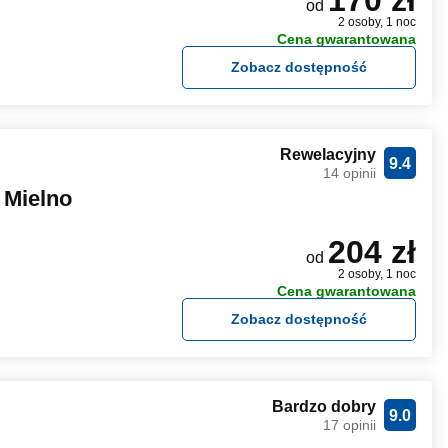
170 zł
od
2 osoby, 1 noc
Cena gwarantowana
Zobacz dostępność
Rewelacyjny
9.4
14 opinii
 Mielno
204 zł
od
2 osoby, 1 noc
Cena gwarantowana
Zobacz dostępność
Bardzo dobry
9.0
17 opinii