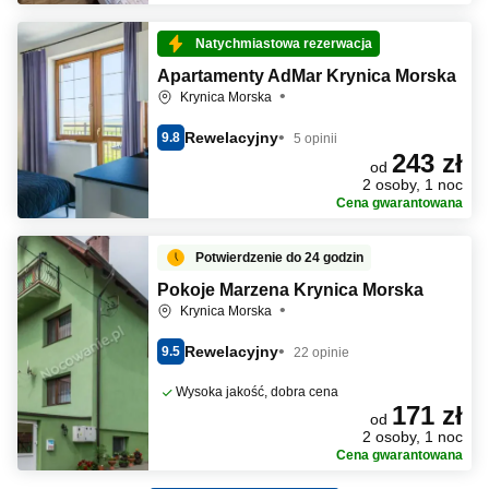
Natychmiastowa rezerwacja
Apartamenty AdMar Krynica Morska
Krynica Morska
Rewelacyjny
9.8
5 opinii
243 zł
od
2 osoby, 1 noc
Cena gwarantowana
Potwierdzenie do 24 godzin
Pokoje Marzena Krynica Morska
Krynica Morska
Rewelacyjny
9.5
22 opinie
Wysoka jakość, dobra cena
171 zł
od
2 osoby, 1 noc
Cena gwarantowana