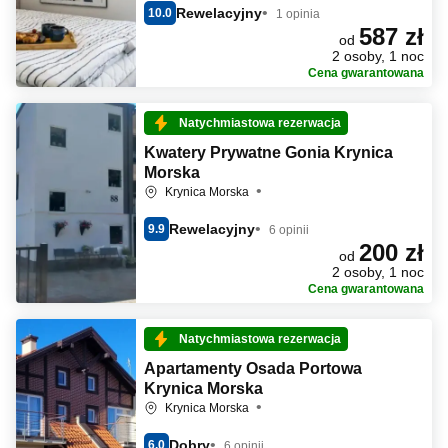
Rewelacyjny
10.0
1 opinia
587 zł
od
2 osoby, 1 noc
Cena gwarantowana
Natychmiastowa rezerwacja
Kwatery Prywatne Gonia Krynica
Morska
Krynica Morska
Rewelacyjny
9.9
6 opinii
200 zł
od
2 osoby, 1 noc
Cena gwarantowana
Natychmiastowa rezerwacja
Apartamenty Osada Portowa
Krynica Morska
Krynica Morska
Dobry
6.0
6 opinii