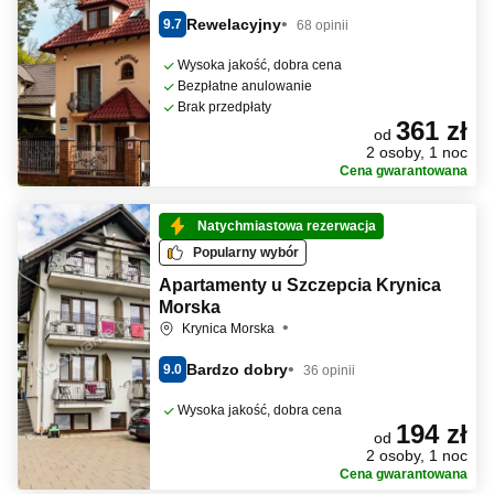
Rewelacyjny
9.7
68 opinii
Wysoka jakość, dobra cena
Bezpłatne anulowanie
Brak przedpłaty
361 zł
od
2 osoby, 1 noc
Cena gwarantowana
Natychmiastowa rezerwacja
Popularny wybór
Apartamenty u Szczepcia Krynica
Morska
Krynica Morska
Bardzo dobry
9.0
36 opinii
Wysoka jakość, dobra cena
194 zł
od
2 osoby, 1 noc
Cena gwarantowana