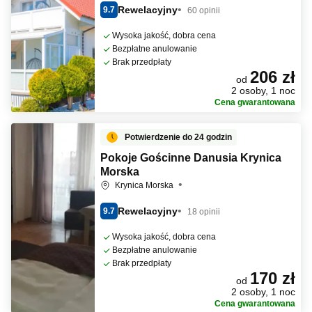
Rewelacyjny
9.7
60 opinii
Wysoka jakość, dobra cena
Bezpłatne anulowanie
Brak przedpłaty
206 zł
od
2 osoby, 1 noc
Cena gwarantowana
Potwierdzenie do 24 godzin
Pokoje Gościnne Danusia Krynica
Morska
Krynica Morska
Rewelacyjny
9.7
18 opinii
Wysoka jakość, dobra cena
Bezpłatne anulowanie
Brak przedpłaty
170 zł
od
2 osoby, 1 noc
Cena gwarantowana