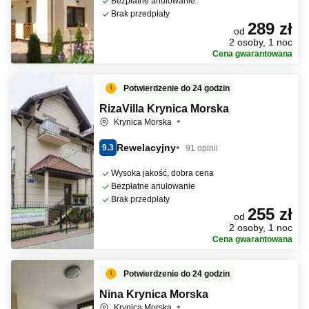
Bezpłatne anulowanie
Brak przedpłaty
289 zł
od
2 osoby, 1 noc
Cena gwarantowana
Potwierdzenie do 24 godzin
RizaVilla Krynica Morska
Krynica Morska
Rewelacyjny
9.3
91 opinii
Wysoka jakość, dobra cena
Bezpłatne anulowanie
Brak przedpłaty
255 zł
od
2 osoby, 1 noc
Cena gwarantowana
Potwierdzenie do 24 godzin
Nina Krynica Morska
Krynica Morska