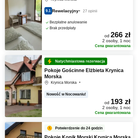
Rewelacyjny
9.1
27 opinii
Bezpłatne anulowanie
Brak przedpłaty
266 zł
od
2 osoby, 1 noc
Cena gwarantowana
Natychmiastowa rezerwacja
Pokoje Gościnne Elżbieta Krynica
Morska
Krynica Morska
Nowość w Nocowaniu!
193 zł
od
2 osoby, 1 noc
Cena gwarantowana
Potwierdzenie do 24 godzin
Pokoje Konik Morski Krynica Morska