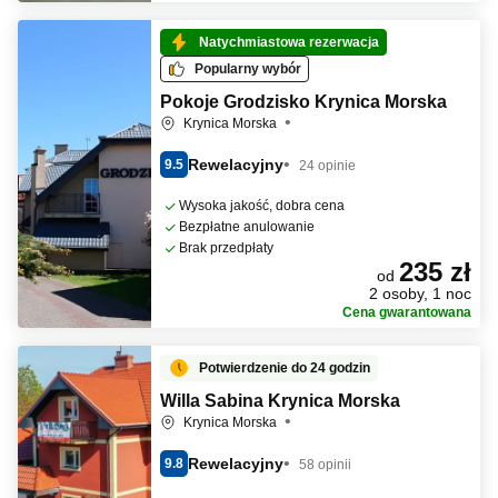
Natychmiastowa rezerwacja
Popularny wybór
Pokoje Grodzisko Krynica Morska
Krynica Morska
Rewelacyjny
9.5
24 opinie
Wysoka jakość, dobra cena
Bezpłatne anulowanie
Brak przedpłaty
235 zł
od
2 osoby, 1 noc
Cena gwarantowana
Potwierdzenie do 24 godzin
Willa Sabina Krynica Morska
Krynica Morska
Rewelacyjny
9.8
58 opinii