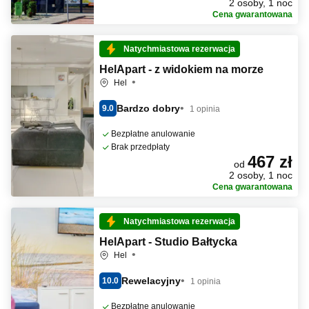
2 osoby, 1 noc
Cena gwarantowana
Natychmiastowa rezerwacja
HelApart - z widokiem na morze
Hel
Bardzo dobry
9.0
1 opinia
Bezpłatne anulowanie
Brak przedpłaty
467 zł
od
2 osoby, 1 noc
Cena gwarantowana
Natychmiastowa rezerwacja
HelApart - Studio Bałtycka
Hel
Rewelacyjny
10.0
1 opinia
Bezpłatne anulowanie