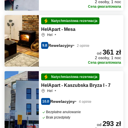
2 osoby, 1 noc
Cena gwarantowana
Natychmiastowa rezerwacja
HelApart - Mesa
Hel
Rewelacyjny
9.8
2 opinie
361 zł
od
2 osoby, 1 noc
Cena gwarantowana
Natychmiastowa rezerwacja
HelApart - Kaszubska Bryza I - 7
Hel
Rewelacyjny
10.0
4 opinie
Bezpłatne anulowanie
Brak przedpłaty
293 zł
od