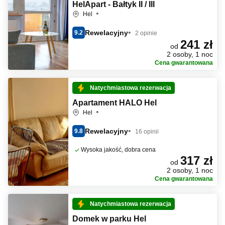
HelApart - Bałtyk II / III
Hel
Rewelacyjny
9.2
2 opinie
241 zł
od
2 osoby, 1 noc
Cena gwarantowana
Natychmiastowa rezerwacja
Apartament HALO Hel
Hel
Rewelacyjny
9.8
16 opinii
Wysoka jakość, dobra cena
317 zł
od
2 osoby, 1 noc
Cena gwarantowana
Natychmiastowa rezerwacja
Domek w parku Hel