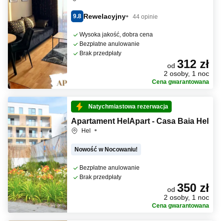
Rewelacyjny
9.8
44 opinie
Wysoka jakość, dobra cena
Bezpłatne anulowanie
Brak przedpłaty
312 zł
od
2 osoby, 1 noc
Cena gwarantowana
Natychmiastowa rezerwacja
Apartament HelApart - Casa Baia Hel
Hel
Nowość w Nocowaniu!
Bezpłatne anulowanie
Brak przedpłaty
350 zł
od
2 osoby, 1 noc
Cena gwarantowana