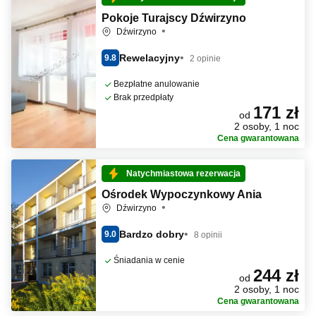
Pokoje Turajscy Dźwirzyno
Dźwirzyno
Rewelacyjny
9.8
2 opinie
Bezpłatne anulowanie
Brak przedpłaty
171 zł
od
2 osoby, 1 noc
Cena gwarantowana
Natychmiastowa rezerwacja
Ośrodek Wypoczynkowy Ania
Dźwirzyno
Bardzo dobry
9.0
8 opinii
Śniadania w cenie
244 zł
od
2 osoby, 1 noc
Cena gwarantowana